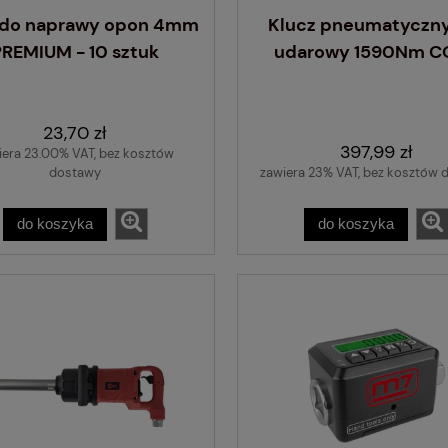
i do naprawy opon 4mm
Klucz pneumatyczny 
PREMIUM - 10 sztuk
udarowy 1590Nm C
23,70 zł
397,99 zł
iera 23.00% VAT, bez kosztów
dostawy
zawiera 23% VAT, bez kosztów 
do koszyka
do koszyka