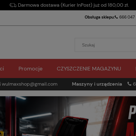
Darmowa dostawa (Kurier InPost) już od 180,00 zł.
Obsługa sklepu:
666 047
ci
Promocje
CZYSZCZENIE MAGAZYNU
wulmaxshop@gmail.com
Maszyny i urządzenia
6