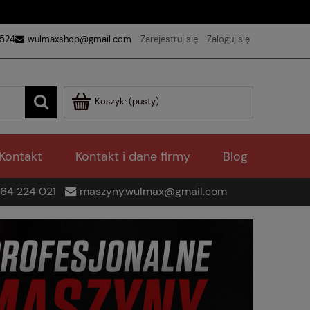
 524
wulmaxshop@gmail.com
Zarejestruj się
Zaloguj się
Koszyk:
(pusty)
Kontakt
Kontakt i dane firmy
Blog
64 224 021
maszyny.wulmax@gmail.com