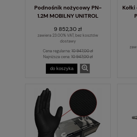
Podnośnik nożycowy PN-
Kołk
1.2M MOBILNY UNITROL
9 852,30 zł
zawiera 23.00% VAT, bez kosztów
dostawy
zaw
Cena regularna:
10 947,00 zł
Najniższa cena:
10 947,00 zł
do koszyka