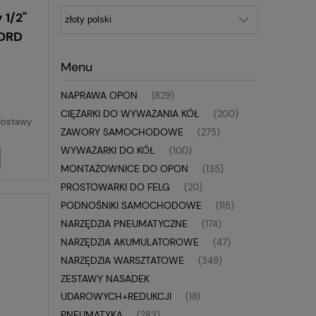
1/2"
ORD
Menu
NAPRAWA OPON
(829)
CIĘŻARKI DO WYWAŻANIA KÓŁ
(200)
dostawy
ZAWORY SAMOCHODOWE
(275)
WYWAŻARKI DO KÓŁ
(100)
MONTAŻOWNICE DO OPON
(135)
PROSTOWARKI DO FELG
(20)
PODNOŚNIKI SAMOCHODOWE
(115)
NARZĘDZIA PNEUMATYCZNE
(174)
NARZĘDZIA AKUMULATOROWE
(47)
NARZĘDZIA WARSZTATOWE
(349)
ZESTAWY NASADEK
UDAROWYCH+REDUKCJI
(18)
PNEUMATYKA
(283)